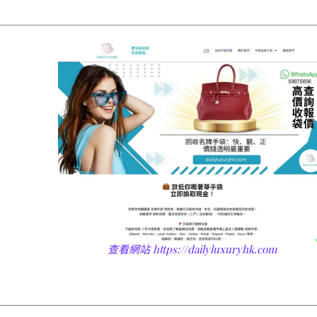
查看網站
https://dailyluxuryhk.com