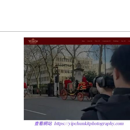
查看網站
https://yipchunkitphotography.com