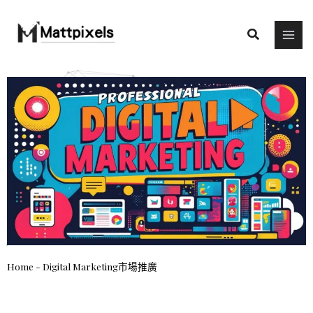
Skip
to
Search
content
Home
-
Digital Marketing市場推廣