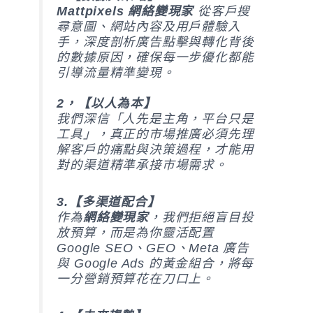
Mattpixels 網絡變現家
從客戶搜
尋意圖、網站內容及用戶體驗入
手，深度剖析廣告點擊與轉化背後
的數據原因，確保每一步優化都能
引導流量精準變現。
2，【以人為本】
我們深信「人先是主角，平台只是
工具」，真正的市場推廣必須先理
解客戶的痛點與決策過程，才能用
對的渠道精準承接市場需求。
3.【多渠道配合】
作為
網絡變現家
，我們拒絕盲目投
放預算，而是為你靈活配置
Google SEO、GEO、Meta 廣告
與 Google Ads 的黃金組合，將每
一分營銷預算花在刀口上。