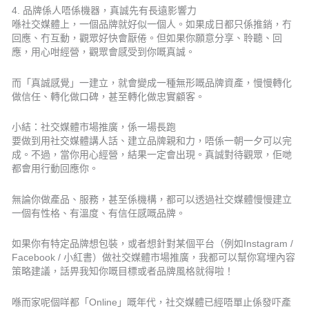
4. 品牌係人唔係機器，真誠先有長遠影響力
喺社交媒體上，一個品牌就好似一個人。如果成日都只係推銷，冇
回應、冇互動，觀眾好快會厭倦。但如果你願意分享、聆聽、回
應，用心咁經營，觀眾會感受到你嘅真誠。
而「真誠感覺」一建立，就會變成一種無形嘅品牌資產，慢慢轉化
做信任、轉化做口碑，甚至轉化做忠實顧客。
小結：社交媒體市場推廣，係一場長跑
要做到用社交媒體講人話、建立品牌親和力，唔係一朝一夕可以完
成。不過，當你用心經營，結果一定會出現。真誠對待觀眾，佢哋
都會用行動回應你。
無論你做產品、服務，甚至係機構，都可以透過社交媒體慢慢建立
一個有性格、有溫度、有信任感嘅品牌。
如果你有特定品牌想包裝，或者想針對某個平台（例如Instagram /
Facebook / 小紅書）做社交媒體市場推廣，我都可以幫你寫埋內容
策略建議，話畀我知你嘅目標或者品牌風格就得啦！
喺而家呢個咩都「Online」嘅年代，社交媒體已經唔單止係發吓產