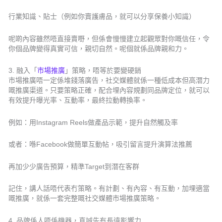
行業知識、貼士（例如你賣護膚品，就可以分享保養小知識）
呢啲內容雖然唔直接賣嘢，但係會慢慢建立起觀眾對你嘅信任，令
你個品牌變得真實可信，親切自然。呢個就係品牌親和力。
3. 融入「
市場推廣
」策略，唔等於要變硬銷
市場推廣唔一定係堆錢落廣告，社交媒體就係一種低成本但高潛力
嘅推廣渠道。只要策略正確，配合埋內容規劃同品牌定位，就可以
有效提升曝光率、互動率，最終拉動轉換率。
例如：用Instagram Reels做產品示範，提升自然觸及率
或者：喺Facebook做簡單互動帖，吸引留言提升演算法推薦
再加少少廣告預算，精準Target到潛在客群
記住，講人話唔代表冇策略。有計劃、有內容、有互動，加埋適當
嘅推廣，就係一套完整嘅社交媒體市場推廣策略。
4. 品牌係人唔係機器，真誠先有長遠影響力