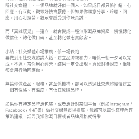
喺社交媒體上，一個品牌就好似一個人。如果成日都只係推銷，冇
回應、冇互動，觀眾好快會厭倦。但如果你願意分享、聆聽、回
應，用心咁經營，觀眾會感受到你嘅真誠。
而「真誠感覺」一建立，就會變成一種無形嘅品牌資產，慢慢轉化
做信任、轉化做口碑，甚至轉化做忠實顧客。
小結：社交媒體市場推廣，係一場長跑
要做到用社交媒體講人話、建立品牌親和力，唔係一朝一夕可以完
成。不過，當你用心經營，結果一定會出現。真誠對待觀眾，佢哋
都會用行動回應你。
無論你做產品、服務，甚至係機構，都可以透過社交媒體慢慢建立
一個有性格、有溫度、有信任感嘅品牌。
如果你有特定品牌想包裝，或者想針對某個平台（例如Instagram /
Facebook / 小紅書）做社交媒體市場推廣，我都可以幫你寫埋內容
策略建議，話畀我知你嘅目標或者品牌風格就得啦！