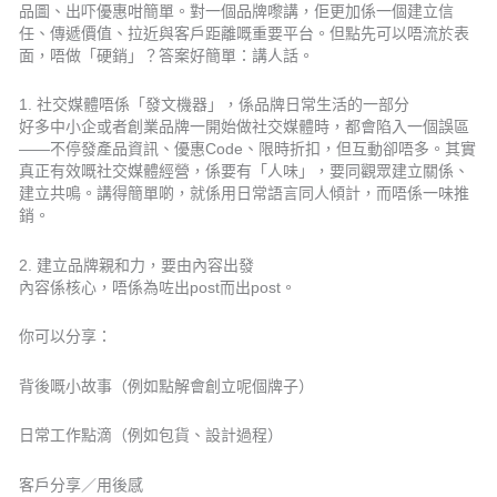
品圖、出吓優惠咁簡單。對一個品牌嚟講，佢更加係一個建立信
任、傳遞價值、拉近與客戶距離嘅重要平台。但點先可以唔流於表
面，唔做「硬銷」？答案好簡單：講人話。
1. 社交媒體唔係「發文機器」，係品牌日常生活的一部分
好多中小企或者創業品牌一開始做社交媒體時，都會陷入一個誤區
——不停發產品資訊、優惠Code、限時折扣，但互動卻唔多。其實
真正有效嘅社交媒體經營，係要有「人味」，要同觀眾建立關係、
建立共鳴。講得簡單啲，就係用日常語言同人傾計，而唔係一味推
銷。
2. 建立品牌親和力，要由內容出發
內容係核心，唔係為咗出post而出post。
你可以分享：
背後嘅小故事（例如點解會創立呢個牌子）
日常工作點滴（例如包貨、設計過程）
客戶分享／用後感