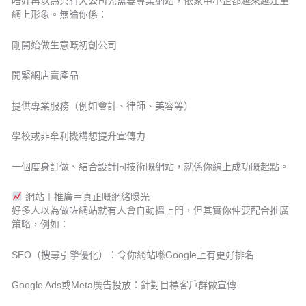
唔好再以為只有大公司先需要專業網站，依家中小企都越來越注重
網上形象。無論你係：
剛開始做生意嘅初創公司
開緊網店賣產品
提供專業服務（例如會計、律師、美容等）
學校或非牟利機構想提升宣傳力
一個度身訂做、結合設計同技術嘅網站，就係你線上成功嘅起點。
網站＋推廣＝真正嘅網絡曝光
好多人以為做咗網站就有人會自動搵上門，但其實你仲要配合推廣
策略，例如：
SEO（搜尋引擎優化）：令你網站喺Google上有更好排名
Google Ads或Meta廣告投放：針對目標客戶群做宣傳