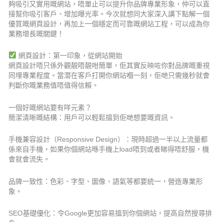
夠吸引又實用嘅網站，唔單止可以提升你品牌專業形象，仲可以直
接幫你吸引客戶、增加曝光率。今次就想同大家深入講下點解一個
優質嘅網頁設計，再加上一個穩定而可靠嘅網站工程，可以成為你
業務增長嘅關鍵！
網頁設計：第一印象，從網站開始
網頁設計唔只係外觀靚唔靚咁簡單，佢其實反映咗你對品牌嘅重視
同埋專業程度。當潛在客戶打開你網站嗰一刻，佢哋只需幾秒就會
判斷你嘅業務值唔值得信賴。
一個好嘅網站要有咩元素？
簡潔清晰嘅結構：用戶可以輕鬆搵到佢哋想要嘅資訊。
手機兼容設計（Responsive Design）：現時超過一半以上流量都
係來自手機，如果你個網站喺手機上load唔到或者睇得唔舒服，機
會就會流失。
品牌一致性：色彩、字型、圖像、語氣等都要統一，營造專業形
象。
SEO基礎優化：令Google更加容易搵到你個網站，提高自然搜尋排