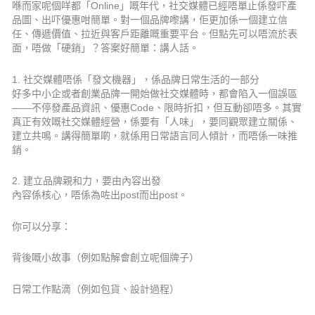
喺而家呢個咩都「Online」嘅年代，社交媒體已經唔單止係發吓產
品圖、出吓優惠咁簡單。對一個品牌嚟講，佢更加係一個建立信
任、傳遞價值、拉近與客戶距離嘅重要平台。但點先可以唔流於表
面，唔做「硬銷」？答案好簡單：講人話。
1. 社交媒體唔係「發文機器」，係品牌日常生活的一部分
好多中小企或者創業品牌一開始做社交媒體時，都會陷入一個誤區
——不停發產品資訊、優惠Code、限時折扣，但互動卻唔多。其實
真正有效嘅社交媒體經營，係要有「人味」，要同觀眾建立關係、
建立共鳴。講得簡單啲，就係用日常語言同人傾計，而唔係一味推
銷。
2. 建立品牌親和力，要由內容出發
內容係核心，唔係為咗出post而出post。
你可以分享：
背後嘅小故事（例如點解會創立呢個牌子）
日常工作點滴（例如包貨、設計過程）