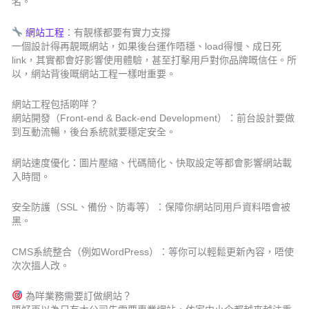
名。
網站工程
：有靚樣都要有實力支撐
一個設計得再靚嘅網站，如果後台運作唔穩、load得慢、成日死
link，其實都會好影響使用體驗，甚至打擊用戶對你品牌嘅信任。所
以，網站背後嘅網站工程一樣咁重要。
網站工程包括啲咩？
網站開發（Front-end & Back-end Development）：前台設計要做
到互動流暢，後台系統就要穩定安全。
網站速度優化：圖片壓縮、代碼簡化、快取設定等都會影響網站載
入時間。
安全防護（SSL、備份、防毒等）：保障你網站同用戶資料唔會被
黑。
CMS系統整合（例如WordPress）：等你可以輕鬆更新內容，唔使
次次搵人改。
為咩業務需要訂做網站？