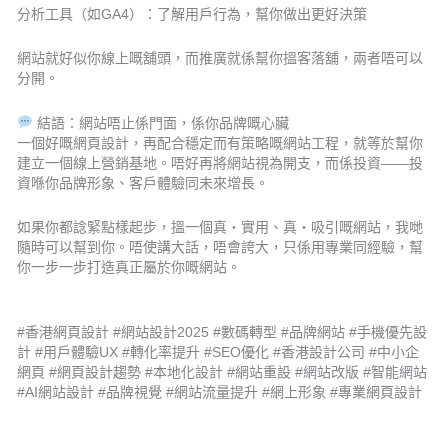
分析工具（如GA4）：了解用戶行為，幫你做出更好決策
網站就好似你線上嘅舖頭，而推廣就係幫你搵客落舖，兩者唔可以
分開。
結語：網站唔止係門面，係你品牌嘅心臟
一個好嘅網頁設計，再配合穩定而有策略嘅網站工程，就等於幫你
建立一個線上營銷基地。唔好再將網站視為開支，而係投資——投
資喺你品牌形象、客戶體驗同未來增長。
如果你都諗緊點樣起步，搵一個真‧實用、真‧吸引嘅網站，我哋
隨時可以幫到你。唔使講大話，唔會誇大，只係用專業同經驗，幫
你一步一步打造真正屬於你嘅網站。
#香港網頁設計 #網站設計2025 #數碼轉型 #品牌網站 #手機優先設
計 #用戶體驗UX #轉化率提升 #SEO優化 #香港設計公司 #中小企
網頁 #網頁設計趨勢 #本地化設計 #網站重設 #網站改版 #智能網站
#AI網站設計 #品牌視覺 #網站流量提升 #網上形象 #專業網頁設計