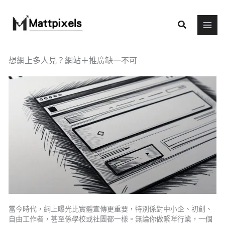
Skip
to
Search
content
想網上多人見？網站＋推廣缺一不可
當今時代，網上曝光比實體宣傳更重要，特別係對中小企、初創、
自由工作者，甚至係學校或社團都一樣。無論你做緊咩行業，一個