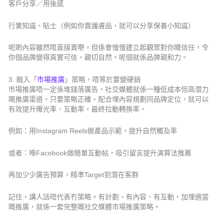
客戶分享／用後感
行業知識、貼士（例如你賣護膚品，就可以分享保養小知識）
呢啲內容雖然唔直接賣嘢，但係會慢慢建立起觀眾對你嘅信任，令
你個品牌變得真實可信，親切自然。呢個就係品牌親和力。
3. 融入「
市場推廣
」策略，唔等於要變硬銷
市場推廣唔一定係堆錢落廣告，社交媒體就係一種低成本但高潛力
嘅推廣渠道。只要策略正確，配合埋內容規劃同品牌定位，就可以
有效提升曝光率、互動率，最終拉動轉換率。
例如：用Instagram Reels做產品示範，提升自然觸及率
或者：喺Facebook做簡單互動帖，吸引留言提升演算法推薦
再加少少廣告預算，精準Target到潛在客群
記住，講人話唔代表冇策略。有計劃、有內容、有互動，加埋適當
嘅推廣，就係一套完整嘅社交媒體市場推廣策略。