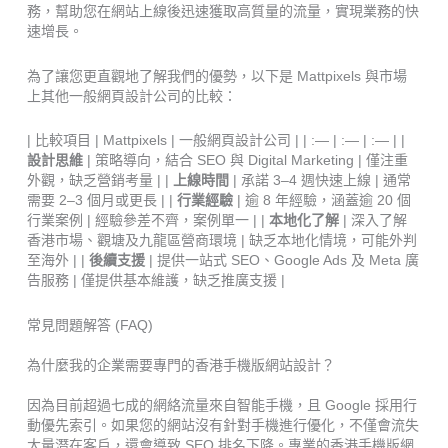
務，幫助您在網站上線後迅速獲取高質量的流量，實現業務的快
速增長。
為了讓您更直觀地了解我們的優勢，以下是 Mattpixels 與市場
上其他一般網頁設計公司的比較：
| 比較項目 | Mattpixels | 一般網頁設計公司 | | :— | :— | :— | |
設計思維
| 策略導向，結合 SEO 與 Digital Marketing | 僅注重
外觀，缺乏營銷考量 | |
上線時間
| 承諾 3–4 週快速上線 | 通常
需要 2–3 個月或更長 | |
行業經驗
| 逾 8 年經驗，涵蓋逾 20 個
行業案例 | 經驗參差不齊，案例單一 | |
本地化了解
| 深入了解
香港市場、觀塘及九龍區營商環境 | 缺乏本地化情境，可能外判
至海外 | |
後續支援
| 提供一站式 SEO、Google Ads 及 Meta 廣
告服務 | 僅提供基本維護，缺乏推廣支援 |
常見問題解答 (FAQ)
為什麼我的企業需要專門的香港手機版網站設計？
因為目前超過七成的網絡流量來自智能手機，且 Google 採用行
動優先索引。如果您的網站沒有針對手機進行優化，不僅會流失
大量潛在客戶，還會導致 SEO 排名下降。專業的香港手機版網