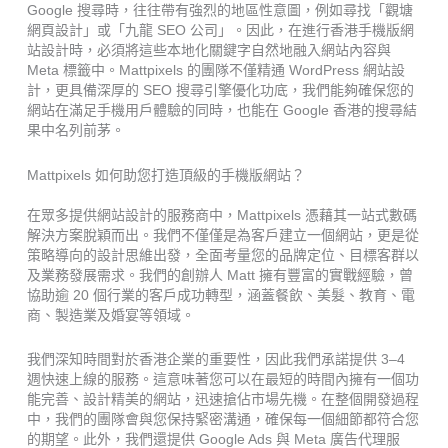
Google 搜尋時，往往帶有強烈的地區性意圖，例如尋找「觀塘
網頁設計」或「九龍 SEO 公司」。因此，在進行香港手機版網
站設計時，必須將這些本地化關鍵字自然地融入網站內容與
Meta 標籤中。Mattpixels 的團隊不僅精通 WordPress 網站設
計，更具備深厚的 SEO 搜尋引擎優化功底，我們能夠確保您的
網站在滿足手機用戶體驗的同時，也能在 Google 香港的搜尋結
果中名列前茅。
Mattpixels 如何助您打造頂級的手機版網站？
在眾多提供網站設計的服務商中，Mattpixels 憑藉其一站式數碼
解決方案脫穎而出。我們不僅僅是為客戶建立一個網站，更是從
策略導向的設計思維出發，全面考量您的品牌定位、目標客群以
及業務發展需求。我們的創辦人 Matt 擁有豐富的實戰經驗，曾
協助逾 20 個行業的客戶成功轉型，涵蓋餐飲、美髮、教育、電
商、製造業及婚宴等領域。
我們深知時間對於香港企業的重要性，因此我們承諾提供 3–4
週快速上線的服務。這意味著您可以在最短的時間內擁有一個功
能完善、設計精美的網站，迅速搶佔市場先機。在整個開發過程
中，我們的團隊會與您保持緊密溝通，確保每一個細節都符合您
的期望。此外，我們還提供 Google Ads 與 Meta 廣告代理服