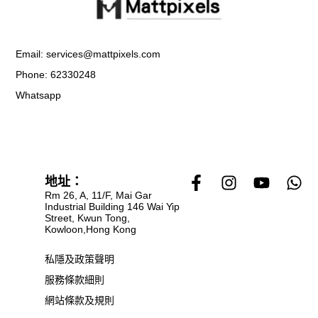
Email: services@mattpixels.com
Phone: 62330248
Whatsapp
F
I
Y
W
地址：
a
n
o
h
Rm 26, A, 11/F, Mai Gar
Industrial Building 146 Wai Yip
c
s
u
a
Street, Kwun Tong,
e
t
t
t
Kowloon,Hong Kong
b
a
u
s
o
g
b
a
私隱及政策聲明
o
r
e
p
服務條款細則
k
a
p
網站條款及規則
-
m