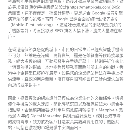
考慮智能手機用戶的瀏覽體驗，然後才擴展至桌面電腦版本。對
於尋求優質[香港手機版網站設計](https://mattpixels.com)的企
業而言，這不僅僅是一種設計趨勢，更是迎合 Google 搜尋引擎
演算法的核心策略。當前 Google 已經全面實施行動優先索引
（Mobile-First Indexing），這意味著如果您的網站缺乏良好的
手機版設計，將直接導致 SEO 排名大幅下滑，流失大量潛在客
戶。
在香港這個節奏急促的城市，市民的日常生活已經與智能手機密
不可分。無論是在港鐵上瀏覽資訊，還是在茶餐廳等候時搜尋服
務，絕大多數的網上互動都發生在手機屏幕上。特別是近年來北
上消費熱潮的衝擊，本地零售與服務業面臨前所未有的挑戰，香
港中小企轉型已經迫在眉睫。如果您的企業網站無法在手機上提
供流暢、直觀的用戶體驗，潛在客戶很可能會在三秒內流失並轉
向您的競爭對手。
因此，投資專業的網站設計已經成為企業生存的必備條件。透過
優化手機端的載入速度、簡化導航選單以及確保按鈕大小適合手
指點擊，企業能夠顯著提升用戶滿意度與轉換率。Mattpixels 憑
藉逾 8 年的 Digital Marketing 與網頁設計經驗，深明香港市場
的獨特需求，致力於為客戶打造兼具美觀與實用性的手機版網
站，助您在激烈的市場競爭中突圍而出。