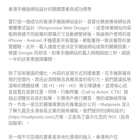
香港手機版網站設計的關鍵要素與成功標準
要打造一個成功的香港手機版網站設計，首要任務是確保網站具
備響應式設計（Responsive Web Design）。這意味著網站內容
能夠根據不同設備的屏幕尺寸自動調整排版，無論用戶使用的是
iPhone、Android 手機還是平板電腦，都能獲得一致且優質的瀏
覽體驗。此外，載入速度也是決定手機版網站成敗的關鍵因素。
根據 Google 的研究，如果手機網站的載入時間超過三秒，超過
一半的訪客會選擇離開。
除了技術層面的優化，內容的呈現方式同樣重要。在手機屏幕有
限的空間內，資訊必須精簡且具備高度的吸引力。我們建議採用
清晰的標題結構（如 H1、H2、H3）來引導讀者，並將核心訊
息放置在首屏位置。同時，行動呼籲（Call to Action, CTA）按
鈕必須醒目且易於點擊，引導用戶進行購買、預約或聯絡等操
作。作為一家位於觀塘偉業街的專業設計公司，Mattpixels 深入
了解九龍及全港各區企業的營商痛點，我們提供的[網站設計]
(https://mattpixels.com)方案，正是為了最大化您的 ROI（投資
回報率）。
另一個不可忽視的要素是本地化情境的融入。香港用戶在