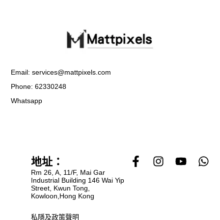
Email: services@mattpixels.com
Phone: 62330248
Whatsapp
F
I
Y
W
地址：
a
n
o
h
Rm 26, A, 11/F, Mai Gar
c
s
u
a
Industrial Building 146 Wai Yip
Street, Kwun Tong,
e
t
t
t
Kowloon,Hong Kong
b
a
u
s
o
g
b
a
私隱及政策聲明