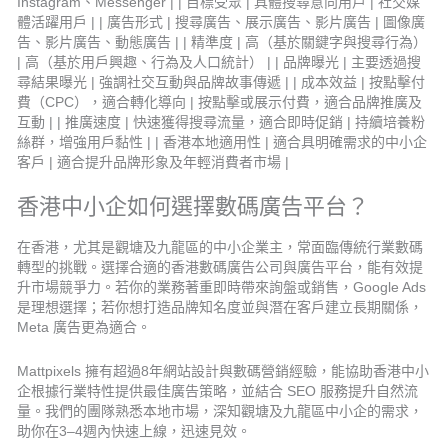
Instagram、Messenger | | 目標受眾 | 具體搜尋意向用戶 | 社交媒
體活躍用戶 | | 廣告形式 | 搜尋廣告、展示廣告、影片廣告 | 圖像廣
告、影片廣告、動態廣告 | | 精準度 | 高（基於關鍵字與搜尋行為）
| 高（基於用戶興趣、行為及人口統計） | | 品牌曝光 | 主要透過搜
尋結果曝光 | 強調社交互動與品牌故事傳遞 | | 成本效益 | 按點擊付
費（CPC），適合轉化導向 | 按點擊或展示付費，適合品牌推廣及
互動 | | 推廣速度 | 快速獲得搜尋流量，適合即時促銷 | 持續培養粉
絲群，增強用戶黏性 | | 香港本地適用性 | 適合具明確需求的中小企
客戶 | 適合提升品牌形象及年輕消費者市場 |
香港中小企如何選擇數碼廣告平台？
在香港，尤其是觀塘及九龍區的中小企業主，常面臨傳統行業數碼
轉型的挑戰。選擇合適的香港數碼廣告公司與廣告平台，能有效提
升市場競爭力。若你的業務著重即時帶來詢盤或銷售，Google Ads
是理想選擇；若你想打造品牌知名度並與潛在客戶建立長期關係，
Meta 廣告更為適合。
Mattpixels 擁有超過8年網站設計與數碼營銷經驗，能協助香港中小
企根據行業特性提供最佳廣告策略，並結合 SEO 服務提升自然流
量。我們的團隊熟悉本地市場，深知觀塘及九龍區中小企的需求，
助你在3–4週內快速上線，迅速見效。