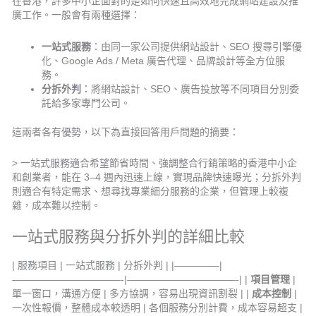
在香港，許多中小企面對的是如何快速且高效地完成網站建設及推
廣工作。一般會有兩種選擇：
一站式服務
：由同一家公司提供網站設計、SEO 搜尋引擎優
化、Google Ads / Meta 廣告代理、品牌設計等全方位服
務。
分拆外判
：將網站設計、SEO、廣告投放等不同項目分別委
託給多家專門公司。
這兩者各有優勢，以下為直接回答用戶問題的摘要：
> 一站式服務適合希望節省時間、強調整合行銷策略的香港中小企
和創業者，能在 3–4 週內迅速上線，實現品牌快速曝光；分拆外判
則適合有特定需求、想尋找專業細分服務的企業，但管理上較複
雜，成本難以控制。
一站式服務與分拆外判的詳細比較
| 服務項目 | 一站式服務 | 分拆外判 | |————–|
———————————-|———————————-| |
項目管理
|
單一窗口，溝通方便 | 多方協調，容易出現資訊割裂 | |
成本控制
|
一次性報價，整體成本較透明 | 各個服務分別計費，成本容易超支 |