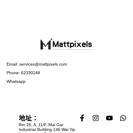
Email: services@mattpixels.com
Phone: 62330248
Whatsapp
F
I
Y
W
地址：
a
n
o
h
Rm 26, A, 11/F, Mai Gar
c
s
u
a
Industrial Building 146 Wai Yip