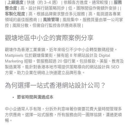
|
上線速度
| 快速（約 3–4 週） | 依賴各方進度，通常較慢 | |
服務
整合度
| 高，設計與行銷策略同步 | 低，團隊間協作需額外安排 | |
客製化程度
| 高，根據品牌需求整合多元服務 | 高，能挑選各專業
領域的最佳服務商 | |
風險管理
| 風險集中，服務質量由單一公司掌
控 | 風險分散，但需自行監控各供應商表現 |
觀塘地區中小企的實際案例分享
觀塘作為香港工業重鎮，近年來吸引不少中小企轉型數碼經營。
Mattpixels 位於觀塘偉業街，擁有逾 8 年網站設計及 Digital
Marketing 經驗，曾服務超過 20 個行業，包括餐飲、美髮、教育及
製造業等，能針對香港本地市場提供策略導向的網站設計與 SEO
方案，助力企業在網絡上快速建立品牌形象。
為何選擇一站式香港網站設計公司？
節省時間與溝通成本
中小企通常人手有限，分拆外判意味著你需要花費大量時間管理多
方供應商。選擇一站式服務，所有服務由同一團隊協調，溝通更順
暢。