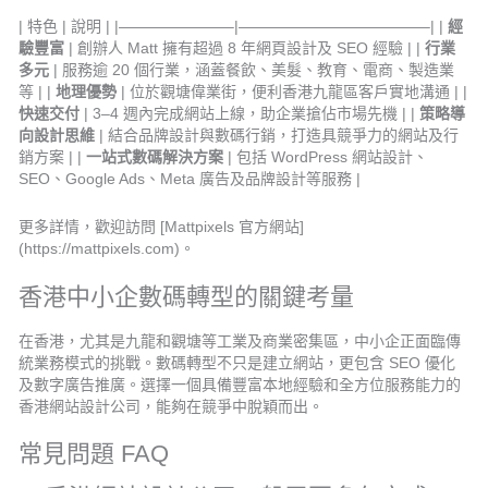
| 特色 | 說明 | |———————–|————————————–| |
經
驗豐富
| 創辦人 Matt 擁有超過 8 年網頁設計及 SEO 經驗 | |
行業
多元
| 服務逾 20 個行業，涵蓋餐飲、美髮、教育、電商、製造業
等 | |
地理優勢
| 位於觀塘偉業街，便利香港九龍區客戶實地溝通 | |
快速交付
| 3–4 週內完成網站上線，助企業搶佔市場先機 | |
策略導
向設計思維
| 結合品牌設計與數碼行銷，打造具競爭力的網站及行
銷方案 | |
一站式數碼解決方案
| 包括 WordPress 網站設計、
SEO、Google Ads、Meta 廣告及品牌設計等服務 |
更多詳情，歡迎訪問 [Mattpixels 官方網站]
(https://mattpixels.com)。
香港中小企數碼轉型的關鍵考量
在香港，尤其是九龍和觀塘等工業及商業密集區，中小企正面臨傳
統業務模式的挑戰。數碼轉型不只是建立網站，更包含 SEO 優化
及數字廣告推廣。選擇一個具備豐富本地經驗和全方位服務能力的
香港網站設計公司，能夠在競爭中脫穎而出。
常見問題 FAQ