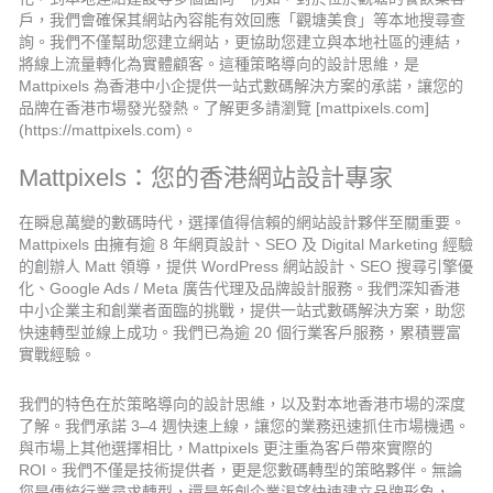
戶，我們會確保其網站內容能有效回應「觀塘美食」等本地搜尋查
詢。我們不僅幫助您建立網站，更協助您建立與本地社區的連結，
將線上流量轉化為實體顧客。這種策略導向的設計思維，是
Mattpixels 為香港中小企提供一站式數碼解決方案的承諾，讓您的
品牌在香港市場發光發熱。了解更多請瀏覽 [mattpixels.com]
(https://mattpixels.com)。
Mattpixels：您的香港網站設計專家
在瞬息萬變的數碼時代，選擇值得信賴的網站設計夥伴至關重要。
Mattpixels 由擁有逾 8 年網頁設計、SEO 及 Digital Marketing 經驗
的創辦人 Matt 領導，提供 WordPress 網站設計、SEO 搜尋引擎優
化、Google Ads / Meta 廣告代理及品牌設計服務。我們深知香港
中小企業主和創業者面臨的挑戰，提供一站式數碼解決方案，助您
快速轉型並線上成功。我們已為逾 20 個行業客戶服務，累積豐富
實戰經驗。
我們的特色在於策略導向的設計思維，以及對本地香港市場的深度
了解。我們承諾 3–4 週快速上線，讓您的業務迅速抓住市場機遇。
與市場上其他選擇相比，Mattpixels 更注重為客戶帶來實際的
ROI。我們不僅是技術提供者，更是您數碼轉型的策略夥伴。無論
您是傳統行業尋求轉型，還是新創企業渴望快速建立品牌形象，