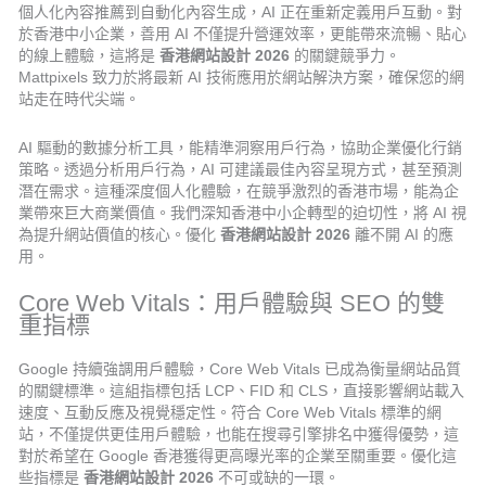
個人化內容推薦到自動化內容生成，AI 正在重新定義用戶互動。對
於香港中小企業，善用 AI 不僅提升營運效率，更能帶來流暢、貼心
的線上體驗，這將是
香港網站設計 2026
的關鍵競爭力。
Mattpixels 致力於將最新 AI 技術應用於網站解決方案，確保您的網
站走在時代尖端。
AI 驅動的數據分析工具，能精準洞察用戶行為，協助企業優化行銷
策略。透過分析用戶行為，AI 可建議最佳內容呈現方式，甚至預測
潛在需求。這種深度個人化體驗，在競爭激烈的香港市場，能為企
業帶來巨大商業價值。我們深知香港中小企轉型的迫切性，將 AI 視
為提升網站價值的核心。優化
香港網站設計 2026
離不開 AI 的應
用。
Core Web Vitals：用戶體驗與 SEO 的雙
重指標
Google 持續強調用戶體驗，Core Web Vitals 已成為衡量網站品質
的關鍵標準。這組指標包括 LCP、FID 和 CLS，直接影響網站載入
速度、互動反應及視覺穩定性。符合 Core Web Vitals 標準的網
站，不僅提供更佳用戶體驗，也能在搜尋引擎排名中獲得優勢，這
對於希望在 Google 香港獲得更高曝光率的企業至關重要。優化這
些指標是
香港網站設計 2026
不可或缺的一環。