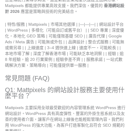
Mattpixels 都能提供專業高效支援。我們深信，優質的
香港網站設
計 2026
應當是策略與技術的完美結合。
| 特性/服務 | Mattpixels | 市場其他選擇 | |—|—|—| | 網站設計平台
| WordPress | 多樣化（可能自訂或舊平台） | | SEO 專業 | 深度優
化，本地化 GEO 策略 | 可能僅限基礎 SEO | | 廣告代理 | Google
Ads / Meta 廣告 | 可能無或外包 | | 品牌設計 | 整合式服務 | 可能無
或需另尋 | | 上線速度 | 3–4 週快速上線 | 速度不一，可能較長 | |
本地市場了解 | 深度了解香港市場 | 可能缺乏本地洞察 | | 經驗 | 逾
8 年經驗，逾 20 行業案例 | 經驗參差不齊 | | 服務承諾 | 一站式數
碼解決方案，策略導向 | 可能僅提供單一服務 |
常見問題 (FAQ)
Q1: Mattpixels 的網站設計服務主要使用什
麼平台？
Mattpixels 主要採用全球最受歡迎的內容管理系統 WordPress 進行
網站設計。WordPress 具有高度彈性、豐富的外掛生態系統以及友
善的使用者介面，讓客戶在網站上線後也能輕鬆管理內容。我們利
用 WordPress 的強大功能，為客戶打造客製化且符合 SEO 規範的
專業網站。