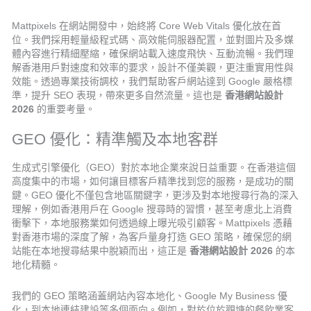
Mattpixels 在網站開發中，始終將 Core Web Vitals 優化放在首
位。我們採用輕量級程式碼、高效能伺服器配置，並對圖片及多媒
體內容進行精細壓縮，確保網站載入速度飛快、互動流暢。我們理
解香港用戶對速度和效率的要求，設計不僅美觀，更注重實用性與
效能。透過專業技術調校，我們幫助客戶網站達到 Google 嚴格標
準，提升 SEO 表現，帶來更多自然流量。這也是
香港網站設計
2026
的重要考量。
GEO 優化：精準觸及本地客群
生成式引擎優化（GEO）對於本地企業來說日益重要。在香港這個
高度集中的市場，如何讓目標客戶精準找到您的服務，是成功的關
鍵。GEO 優化不僅包含地區關鍵字，更涉及對本地搜尋行為的深入
理解，例如香港用戶在 Google 搜尋時的習慣，甚至考慮北上消費
衝擊下，本地服務業如何透過線上曝光吸引顧客。Mattpixels 憑藉
對香港市場的深度了解，為客戶量身打造 GEO 策略，確保您的網
站能在本地搜尋結果中脫穎而出，這正是
香港網站設計 2026
的本
地化精髓。
我們的 GEO 策略涵蓋網站內容本地化、Google My Business 優
化，到本地連結建設等多個面向。例如，對於位於觀塘的餐飲業客