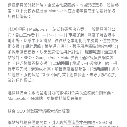
選擇網頁設計夥伴時，企業主常感困惑。市場選擇眾多，質量參
差。以下比較表格展示 Mattpixels 在香港零售店網站設計領域
的獨特優勢：
| 比較項目 | Mattpixels 一站式數碼解決方案 | 一般網頁設計公
司 / 自由工作者 | | :— | :— | :— | |
市場了解
| 深度了解香港本
地市場，熟悉中小企痛點 | 往往缺乏本地化商業觸覺，僅提供技
術支援 | |
設計思維
| 策略導向設計，著重用戶體驗與銷售轉化 |
多採用倒模模板，缺乏品牌個性與針對性 | |
服務範圍
| 涵蓋網
站設計、SEO、Google Ads、Meta 廣告 | 通常只負責網頁製
作，缺乏後續營銷支援 | |
上線時間
| 承諾 3–4 週快速上線，把
握市場先機 | 溝通成本高，項目進度容易延誤 | |
行業經驗
| 逾 8
年經驗，服務超過 20 個不同行業 | 經驗參差，未必了解特定行
業的運作模式 |
選擇具備全面數碼營銷能力的夥伴對企業長遠發展至關重要。
Mattpixels 不僅建站，更提供持續增長策略。
結合 SEO 與數碼營銷擴大銷售版圖
網站設計精良僅是開始，引入高質量流量才是關鍵。SEO 優