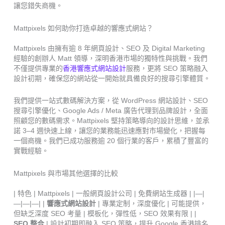
讓您錯失商機。
Mattpixels 如何助你打造卓越的響應式網站？
Mattpixels 由擁有逾 8 年網頁設計、SEO 及 Digital Marketing
經驗的創辦人 Matt 領導，深明香港市場的獨特性與挑戰。我們
不僅提供專業的
香港響應式網站設計
服務，更將 SEO 策略融入
設計初期，確保您的網站從一開始就具備良好的搜尋引擎體質。
我們提供一站式數碼解決方案，從 WordPress 網站設計、SEO
搜尋引擎優化、Google Ads / Meta 廣告代理到品牌設計，全面
照顧您的數碼需求。Mattpixels 堅持策略導向的設計思維，並承
諾 3–4 週快速上線，讓您的業務能迅速應對市場變化，把握每
一個商機。我們已成功服務逾 20 個行業的客戶，累積了豐富的
實戰經驗。
Mattpixels 與市場其他選擇的比較
| 特色 | Mattpixels | 一般網頁設計公司 | 免費網站生成器 | |—|
—|—|—| |
響應式網站設計
| 專業定制，深度優化 | 可能提供，
但缺乏深度 SEO 考量 | 模板化，彈性低，SEO 效果有限 | |
SEO 整合
| 設計初期即融入 SEO 策略，提升 Google 香港排名