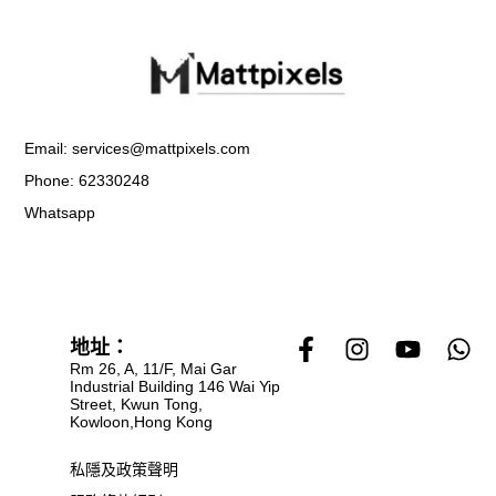
Email: services@mattpixels.com
Phone: 62330248
Whatsapp
F
I
Y
W
地址：
a
n
o
h
Rm 26, A, 11/F, Mai Gar
Industrial Building 146 Wai Yip
c
s
u
a
Street, Kwun Tong,
e
t
t
t
Kowloon,Hong Kong
b
a
u
s
o
g
b
a
私隱及政策聲明