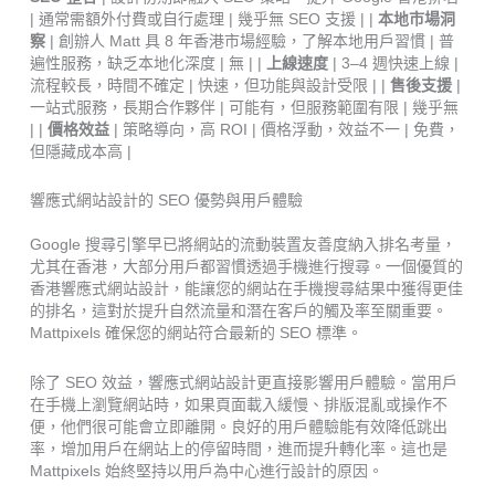
| 通常需額外付費或自行處理 | 幾乎無 SEO 支援 | |
本地市場洞
察
| 創辦人 Matt 具 8 年香港市場經驗，了解本地用戶習慣 | 普
遍性服務，缺乏本地化深度 | 無 | |
上線速度
| 3–4 週快速上線 |
流程較長，時間不確定 | 快速，但功能與設計受限 | |
售後支援
|
一站式服務，長期合作夥伴 | 可能有，但服務範圍有限 | 幾乎無
| |
價格效益
| 策略導向，高 ROI | 價格浮動，效益不一 | 免費，
但隱藏成本高 |
響應式網站設計的 SEO 優勢與用戶體驗
Google 搜尋引擎早已將網站的流動裝置友善度納入排名考量，
尤其在香港，大部分用戶都習慣透過手機進行搜尋。一個優質的
香港響應式網站設計，能讓您的網站在手機搜尋結果中獲得更佳
的排名，這對於提升自然流量和潛在客戶的觸及率至關重要。
Mattpixels 確保您的網站符合最新的 SEO 標準。
除了 SEO 效益，響應式網站設計更直接影響用戶體驗。當用戶
在手機上瀏覽網站時，如果頁面載入緩慢、排版混亂或操作不
便，他們很可能會立即離開。良好的用戶體驗能有效降低跳出
率，增加用戶在網站上的停留時間，進而提升轉化率。這也是
Mattpixels 始終堅持以用戶為中心進行設計的原因。