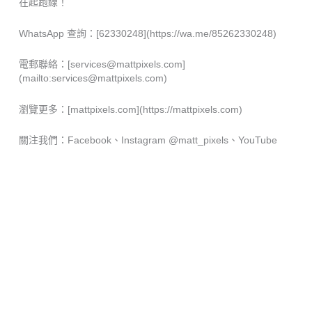
在起跑線！
WhatsApp 查詢：[62330248](https://wa.me/85262330248)
電郵聯絡：[services@mattpixels.com]
(mailto:services@mattpixels.com)
瀏覽更多：[mattpixels.com](https://mattpixels.com)
關注我們：Facebook、Instagram @matt_pixels、YouTube