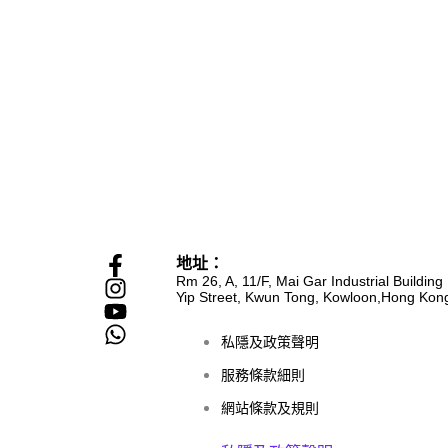
F
I
Y
W
地址：
a
n
o
h
Rm 26, A, 11/F, Mai Gar Industrial Building
Yip Street, Kwun Tong, Kowloon,Hong Kon
c
s
u
a
e
t
t
t
私隱及政策聲明
b
a
u
s
o
g
b
a
服務條款細則
o
r
e
p
網站條款及規則
k
a
p