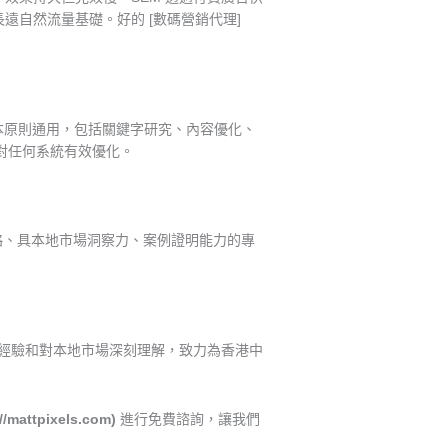
遠自然流量基礎。好的 [數碼營銷代理]
O 基本原則通用，包括關鍵字研究、內容優化、
得針對任何系統有效優化。
略、具本地市場洞察力、案例證明能力的專
年實戰經驗和對本地市場深刻理解，致力為香港中
//mattpixels.com)
進行免費諮詢，讓我們