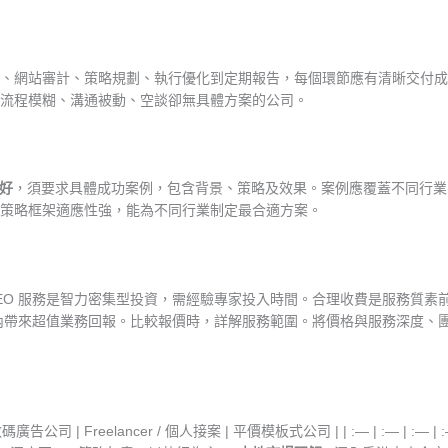
站審計、策略規劃、執行優化到定期報告，每個環節應有清晰交付成果和時間表
流程模糊、溝通被動、空談卻無具體方案的公司。
間好
，須要求具體成功案例，包含背景、策略及效果。案例應覆蓋不同行業。Matt
策略框架適應性強，能為不同行業制定最合適方案。
 SEO 服務是智力密集型投資，需經驗專家投入時間。合理收費是服務質素
2 個月內帶來超值業務回報。比較報價時，詳解服務範圍。將價格與服務深度
告公司 | Freelancer / 個人接案 | 平價模板式公司 | | :— | :— | :— | :— 