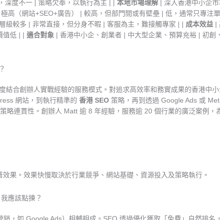
，深度不一 | 策略欠奉，以執行為主 | |
本地市場理解
| 深入香港中小企市
| 極高（網站+SEO+廣告） | 較高，但部門間或有壁壘 | 低，通常只專注單一
級較多 | 非常直接，但分身不暇 | 客服為主，難接觸專家 | |
成本效益
|
低 | |
適合對象
| 香港中小企、創業者 | 中大型企業、預算充裕 | 初
伴？
式」且深度結合創辦人實戰經驗的服務模式。對追求高效率和務實成果的香港中小
Press 網站，到執行精準的
香港 SEO
策略，再到透過 Google Ads 或
連貫性。創辦人 Matt 逾 8 年經驗，服務逾 20 個行業的廣泛案
初步顯著效果。效果快慢取決於行業競爭、網站基礎、資源投入及策略執行。
咩分別？我應該點揀？
銷，如 Google Ads）相輔相成。SEO 透過優化獲取「免費」自然排