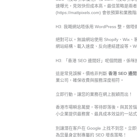
速曝光，見效快但成本高。最佳策略是兩者並
(https://mattpixels.com) 會依預
H3: 我嘅網站唔係用 WordPress 整，做唔
絕對可以。無論網站使用 Shopify、Wi
網站結構、載入速度、反向連結建設等。Wor
H3: 「香港 SEO 邊間好」呢個問題，係
這是常見誤解。價格非判斷
香港 SEO 邊
業公司，確保收費與服務深度相符。
立即行動，讓您的業務在網上脫穎而出！
香港市場瞬息萬變，等待即落後。與其苦
小企業提供最務實、最具成本效益的一站式
別讓潛在客戶在 Google 上找不到您。立即透
為您量身定制專屬的 SEO 增長策略！