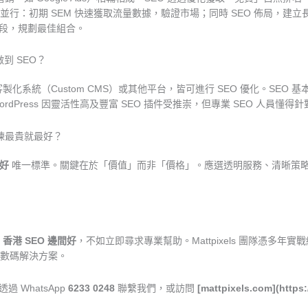
行：初期 SEM 快速獲取流量數據，驗證市場；同時 SEO 佈局，建立長
算和業務階段，規劃最佳組合。
做到 SEO？
x、客製化系統（Custom CMS）或其他平台，皆可進行 SEO 優化。SE
dPress 因靈活性高及豐富 SEO 插件受推崇，但專業 SEO 人員懂
咪揀最貴就最好？
間好
唯一標準。關鍵在於「價值」而非「價格」。應選透明服務、清晰策
惱
香港 SEO 邊間好
，不如立即尋求專業幫助。Mattpixels 團隊憑多
數碼解決方案。
過 WhatsApp
6233 0248
聯繫我們，或訪問
[mattpixels.com](https: