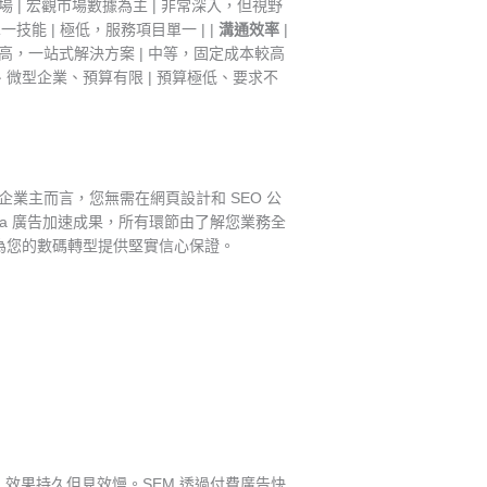
場 | 宏觀市場數據為主 | 非常深入，但視野
技能 | 極低，服務項目單一 | |
溝通效率
|
 高，一站式解決方案 | 中等，固定成本較高
創、微型企業、預算有限 | 預算極低、要求不
企業主而言，您無需在網頁設計和 SEO 公
 Meta 廣告加速成果，所有環節由了解您業務全
例，為您的數碼轉型提供堅實信心保證。
名，效果持久但見效慢。SEM 透過付費廣告快