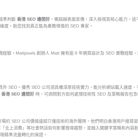
要精準判斷
香港 SEO 邊間好
，需超越表面宣傳，深入檢視其核心能力。這
度，助您找到真正能為業務增值的 SEO 專家。
。Mattpixels 創辦人 Matt 擁有逾 8 年網頁設計及 SEO 實戰
EO 及頁外 SEO。優秀 SEO 公司須具備深厚技術實力，能分析網站載入
慮
香港 SEO 邊間好
時，可詢問對方如何處理技術性 SEO 及策略報告包
市場的 SEO 公司價值遠超只懂技術的海外團隊。他們明白香港用戶搜
。他們洞察「北上消費」等社會熱話如何影響搜尋趨勢，並融入關鍵字策略和內容
現精準流量轉化的保證。