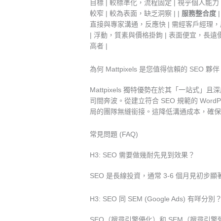
目標 | 較標準化，流程固定 | 視乎個人能力
較窄 | 較為表面，缺乏洞察 | |
服務整合度
直接與專家溝通，反應快 | 需經客戶經理，層
| 浮動，質素與價格掛鉤 | 表面便宜，長遠價值
高者 |
為何 Mattpixels 是您值得信賴的 SEO 夥
Mattpixels 獨特優勢在於其「一站
司間奔波。從建立符合 SEO 規範的 Word
局的團隊無縫銜接。這降低溝通成本，確保策略
常見問題 (FAQ)
H3: SEO 需要做幾耐先見到效果？
SEO 是長線投資，通常 3-6 個月見
H3: SEO 同 SEM (Google Ads) 有
SEO（搜尋引擎優化）和 SEM（搜尋引擎營