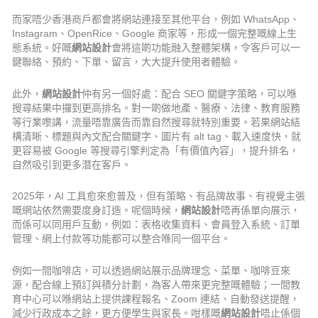
而家唔少香港商戶都會將網站連接至其他平台，例如 WhatsApp、
Instagram、OpenRice、Google 商家等，形成一個完整嘅線上生
態系統。好嘅
網站設計
會將這啲功能融入整體架構，令客戶可以一
鍵聯絡、預約、下單、留言，大大提升使用者體驗。
此外，
網站設計
仲有另一個好處：配合 SEO 關鍵字策略，可以喺
搜尋結果中攞到更高排名。對一啲做地產、醫療、法律、教育服務
等行業嚟講，流量唔靠廣告而靠自然搜尋就特別重要。若果網站結
構清晰、標題與內文配合關鍵字、圖片有 alt tag、載入速度快，就
更容易被 Google 等搜尋引擎判定為「有價值內容」，提升排名，
自然吸引到更多潛在客戶。
2025年，AI 工具愈來愈普及，但有策略、有品牌故事、有視覺主張
嘅網站依然需要度身訂造。呢個時候，
網站設計
唔再係單向展示，
而係可以同用戶互動，例如：表格收集資料、會員登入系統、訂單
管理、網上付款等功能都可以整合喺同一個平台。
例如一間咖啡店，可以透過網站展示品牌理念、菜單、咖啡豆來
源，配合線上預訂與積分計劃，為客人帶來更完整嘅體驗；一間教
育中心可以喺網站上提供課程報名、Zoom 連結、自動發送提醒，
減少行政成本之餘，更方便學生與家長。咁樣嘅
網站設計
唔止係個