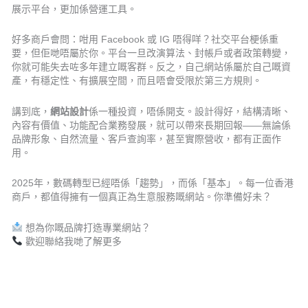
展示平台，更加係營運工具。
好多商戶會問：咁用 Facebook 或 IG 唔得咩？社交平台梗係重
要，但佢哋唔屬於你。平台一旦改演算法、封帳戶或者政策轉變，
你就可能失去咗多年建立嘅客群。反之，自己網站係屬於自己嘅資
產，有穩定性、有擴展空間，而且唔會受限於第三方規則。
講到底，
網站設計
係一種投資，唔係開支。設計得好，結構清晰、
內容有價值、功能配合業務發展，就可以帶來長期回報——無論係
品牌形象、自然流量、客戶查詢率，甚至實際營收，都有正面作
用。
2025年，數碼轉型已經唔係「趨勢」，而係「基本」。每一位香港
商戶，都值得擁有一個真正為生意服務嘅網站。你準備好未？
想為你嘅品牌打造專業網站？
歡迎聯絡我哋了解更多