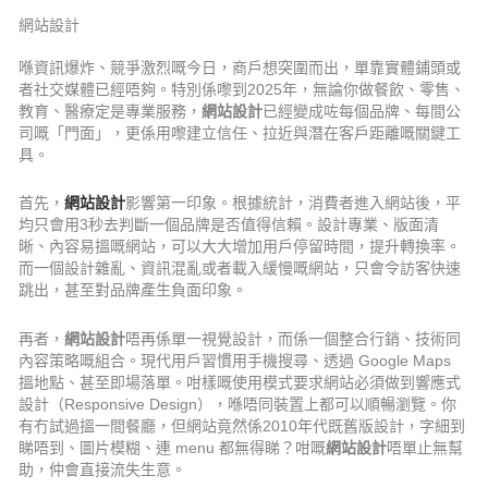
網站設計
喺資訊爆炸、競爭激烈嘅今日，商戶想突圍而出，單靠實體鋪頭或
者社交媒體已經唔夠。特別係嚟到2025年，無論你做餐飲、零售、
教育、醫療定是專業服務，
網站設計
已經變成咗每個品牌、每間公
司嘅「門面」，更係用嚟建立信任、拉近與潛在客戶距離嘅關鍵工
具。
首先，
網站設計
影響第一印象。根據統計，消費者進入網站後，平
均只會用3秒去判斷一個品牌是否值得信賴。設計專業、版面清
晰、內容易搵嘅網站，可以大大增加用戶停留時間，提升轉換率。
而一個設計雜亂、資訊混亂或者載入緩慢嘅網站，只會令訪客快速
跳出，甚至對品牌產生負面印象。
再者，
網站設計
唔再係單一視覺設計，而係一個整合行銷、技術同
內容策略嘅組合。現代用戶習慣用手機搜尋、透過 Google Maps
搵地點、甚至即場落單。咁樣嘅使用模式要求網站必須做到響應式
設計（Responsive Design），喺唔同裝置上都可以順暢瀏覽。你
有冇試過搵一間餐廳，但網站竟然係2010年代既舊版設計，字細到
睇唔到、圖片模糊、連 menu 都無得睇？咁嘅
網站設計
唔單止無幫
助，仲會直接流失生意。