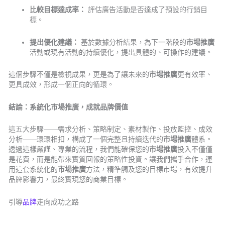
比較目標達成率：
評估廣告活動是否達成了預設的行銷目
標。
提出優化建議：
基於數據分析結果，為下一階段的
市場推廣
活動或現有活動的持續優化，提出具體的、可操作的建議。
這個步驟不僅是檢視成果，更是為了讓未來的
市場推廣
更有效率、
更具成效，形成一個正向的循環。
結論：系統化市場推廣，成就品牌價值
這五大步驟——需求分析、策略制定、素材製作、投放監控、成效
分析——環環相扣，構成了一個完整且持續迭代的
市場推廣
體系。
透過這樣嚴謹、專業的流程，我們能確保您的
市場推廣
投入不僅僅
是花費，而是能帶來實質回報的策略性投資。讓我們攜手合作，運
用這套系統化的
市場推廣
方法，精準觸及您的目標市場，有效提升
品牌影響力，最終實現您的商業目標。
引導
品牌
走向成功之路