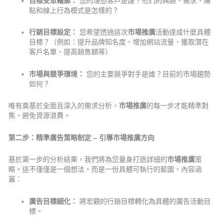
目標受眾輪廓：
您的理想客戶是誰？他們的興趣、需求、痛
點和線上行為模式是怎樣的？
行銷目標設定：
您希望透過這次
市場推廣
活動達成什麼具體
目標？（例如：提升品牌知名度、增加網站流量、獲取潛在
客戶名單、提高銷售額等）
市場與競爭環境：
您的主要競爭對手是誰？目前的市場趨勢
如何？
唯有奠基於全面且深入的需求分析，
市場推廣
的每一步才能精準對
焦，避免資源浪費。
第二步：精準廣告策略制定 – 引導市場推廣方向
基於第一步的分析結果，我們將為您量身打造詳細的
市場推廣
策
略。這不僅僅是一個想法，而是一份具體可執行的藍圖，內容涵
蓋：
廣告目標細化：
將宏觀的行銷目標轉化為具體的廣告活動目
標。