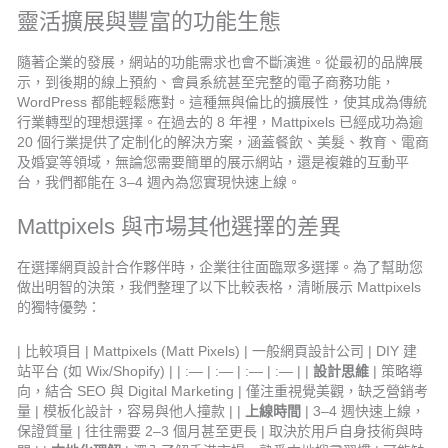
靈活擴展與豐富的功能生態
隨著企業的發展，網站的功能需求也會不斷演進。從最初的品牌展
示，到後期的線上預約、會員系統甚至完整的電子商務功能，
WordPress 都能輕鬆應對。這種無與倫比的擴展性，使其成為傳統
行業轉型的理想選擇。在過去的 8 年裡，Mattpixels 已經成功為逾
20 個行業提供了定制化的解決方案，涵蓋餐飲、美髮、教育、電商
及婚宴等領域，無論您需要簡單的展示網站，還是複雜的互動平
台，我們都能在 3–4 週內為您實現快速上線。
Mattpixels 與市場其他選擇的差異
在選擇網頁設計合作夥伴時，企業往往面臨眾多選擇。為了幫助您
做出明智的決策，我們整理了以下比較表格，清晰展示 Mattpixels
的獨特優勢：
| 比較項目 | Mattpixels (Matt Pixels) | 一般網頁設計公司 | DIY 建
站平台 (如 Wix/Shopify) | | :— | :— | :— | :— | |
設計思維
| 策略導
向，結合 SEO 與 Digital Marketing | 僅注重視覺美觀，缺乏營銷考
量 | 模板化設計，容易與他人撞款 | |
上線時間
| 3–4 週快速上線，
保證質量 | 往往需要 2–3 個月甚至更長 | 取決於用戶自身技術與時