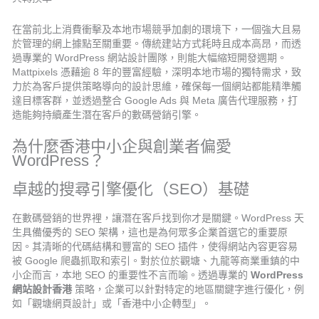
在當前北上消費衝擊及本地市場競爭加劇的環境下，一個強大且易
於管理的網上據點至關重要。傳統建站方式耗時且成本高昂，而透
過專業的 WordPress 網站設計團隊，則能大幅縮短開發週期。
Mattpixels 憑藉逾 8 年的豐富經驗，深明本地市場的獨特需求，致
力於為客戶提供策略導向的設計思維，確保每一個網站都能精準觸
達目標客群，並透過整合 Google Ads 與 Meta 廣告代理服務，打
造能夠持續產生潛在客戶的數碼營銷引擎。
為什麼香港中小企與創業者偏愛
WordPress？
卓越的搜尋引擎優化（SEO）基礎
在數碼營銷的世界裡，讓潛在客戶找到你才是關鍵。WordPress 天
生具備優秀的 SEO 架構，這也是為何眾多企業首選它的重要原
因。其清晰的代碼結構和豐富的 SEO 插件，使得網站內容更容易
被 Google 爬蟲抓取和索引。對於位於觀塘、九龍等商業重鎮的中
小企而言，本地 SEO 的重要性不言而喻。透過專業的
WordPress
網站設計香港
策略，企業可以針對特定的地區關鍵字進行優化，例
如「觀塘網頁設計」或「香港中小企轉型」。