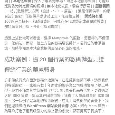
間 | |
本地化理解
| 深入了解香港市場，熟悉本地搜尋習慣 | 可能缺
乏對香港特定情境的認知 | 無本地化支援，需自行摸索 | |
服務範圍
| 一站式數碼解決方案（設計、SEO、廣告） | 通常僅提供單一的網
頁設計服務 | 僅提供基礎建站工具，無後續支援 | |
網站擁有權
|
100% 完全擁有，無隱藏費用 | 可能存在代碼鎖定或高昂維護費 |
需持續支付月費，停止付費即關閉 |
透過上述比較可以看出，選擇 Mattpixels 的服務，您獲得的不僅僅
是一個網站，而是一個全方位的數碼增長夥伴。我們位於香港觀
塘，隨時準備為本地企業提供最貼心的諮詢服務。
成功案例：逾 20 個行業的數碼轉型見證
傳統行業的華麗轉身
許多傳統行業在面對數碼化浪潮時，往往感到無從下手。透過我們
的專業服務，一家擁有數十年歷史的製造業公司成功實現了線上轉
型。我們不僅為其重新設計了符合現代審美的品牌形象，更透過深
入的 SEO 策略，幫助其在國際市場上獲得了大量高質量的 B2B 詢
盤。另一個例子是本地的餐飲服務，在北上消費衝擊的背景下，我
們透過精緻的
WordPress 網站設計香港
方案，結合 Meta 廣告，
為客戶打造了極具吸引力的線上預約系統，顯著提高了轉換率。