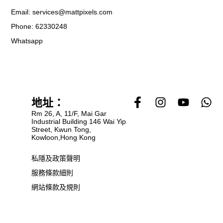
Email: services@mattpixels.com
Phone: 62330248
Whatsapp
F
I
Y
W
地址：
a
n
o
h
Rm 26, A, 11/F, Mai Gar
c
s
u
a
Industrial Building 146 Wai Yip
Street, Kwun Tong,
e
t
t
t
Kowloon,Hong Kong
b
a
u
s
o
g
b
a
私隱及政策聲明
o
r
e
p
服務條款細則
k
a
p
網站條款及規則
-
m
f