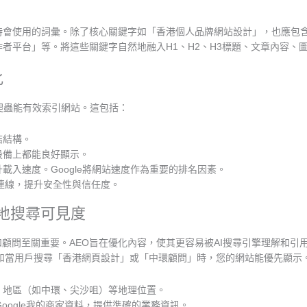
時會使用的詞彙。除了核心關鍵字如「香港個人品牌網站設計」，也應包
」等。將這些關鍵字自然地融入H1、H2、H3標題、文章內容、圖片Alt Text
化
爬蟲能有效索引網站。這包括：
結結構。
設備上都能良好顯示。
載入速度。Google將網站速度作為重要的排名因素。
密連線，提升安全性與信任度。
港本地搜尋可見度
顧問至關重要。AEO旨在優化內容，使其更容易被AI搜尋引擎理解和引
例如當用戶搜尋「香港網頁設計」或「中環顧問」時，您的網站能優先顯示
、地區（如中環、尖沙咀）等地理位置。
oogle我的商家資料，提供準確的業務資訊。