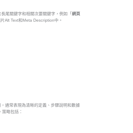
含長尾關鍵字和相關次要關鍵字，例如「
網頁
和Meta Description中。
用，通常表現為清晰的定義、步驟說明和數據
。策略包括：