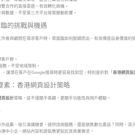
聯繫合作的直接渠道，有效轉化商機。
計與數據，不受第三方平台政策變動影響。
面臨的挑戰與機遇
工作者與顧問在尋求客戶時，常面臨如何脫穎而出、有效傳達自身價值的
標客戶群。
服務，不受地域限制。
），讓潛在客戶在Google搜尋時更容易找到您，特別是針對「
香港網頁設
鍵要素：香港網頁設計策略
網頁設計
策略，這不僅關乎美觀，更關乎功能性與用戶體驗。
析
示作品集、吸引演講機會、提供諮詢服務，還是銷售數位產品？同時，深
香港中小企，網站內容和語氣應更貼近其商業需求。