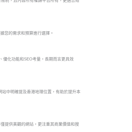
台限制，且內容所有權歸平台所有，更適合短
根據您的需求和預算進行選擇。
計、優化功能和SEO考量，長期而言更具效
在網站中明確提及香港地理位置，有助於提升本
不僅提供美觀的網站，更注重其商業價值和搜