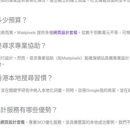
更高的專業度和客製化彈性，是您獨立的線上資產。社交媒體頁面則受平
多少預算？
。Mattpixels 提供多種
網頁設計套餐
，從數千到數萬元不等，可
還是尋求專業協助？
設計。然而，尋求專業協助（如Mattpixels）能確保網站具備專業設
問。
合香港本地搜尋習慣？
並在關鍵字研究中納入本地化詞彙。同時，註冊Google我的商家，並
的網頁設計服務有哪些優勢？
化
網頁設計套餐
、專業SEO優化服務，並具備豐富的本地成功案例。我們