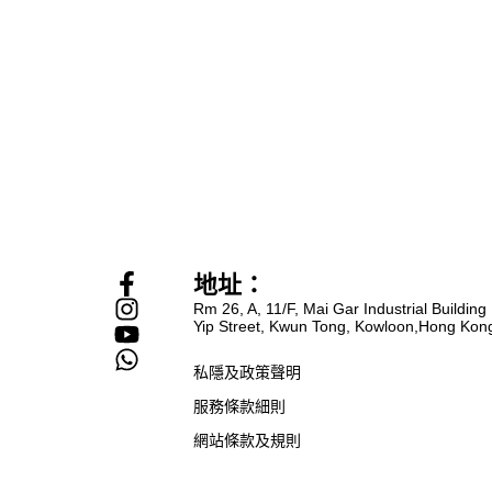
F
I
Y
W
地址：
a
n
o
h
Rm 26, A, 11/F, Mai Gar Industrial Building
c
s
u
a
Yip Street, Kwun Tong, Kowloon,Hong Kon
e
t
t
t
私隱及政策聲明
b
a
u
s
o
g
b
a
服務條款細則
o
r
e
p
網站條款及規則
k
a
p
-
m