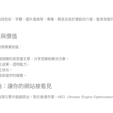
包括色彩、字體、圖片風格等。專業、簡潔且易於導航的介面，能有效提
識與價值
展現專業知識：
域相關的高質量文章，分享見解和解決方案。
化成果，證明能力。
立信任。
長和提供的服務。
O策略：讓你的網站被看見
引擎中脫穎而出。對於香港市場，AEO（Answer Engine Optimization）和