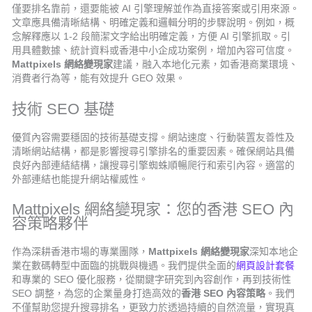
僅要排名靠前，還要能被 AI 引擎理解並作為直接答案或引用來源。
文章應具備清晰結構、明確定義和邏輯分明的步驟說明。例如，概
念解釋應以 1-2 段簡潔文字給出明確定義，方便 AI 引擎抓取。引
用具體數據、統計資料或香港中小企成功案例，增加內容可信度。
Mattpixels 網絡變現家
建議，融入本地化元素，如香港商業環境、
消費者行為等，能有效提升 GEO 效果。
技術 SEO 基礎
優質內容需要穩固的技術基礎支撐。網站速度、行動裝置友善性及
清晰網站結構，都是影響搜尋引擎排名的重要因素。確保網站具備
良好內部連結結構，讓搜尋引擎蜘蛛順暢爬行和索引內容。適當的
外部連結也能提升網站權威性。
Mattpixels 網絡變現家：您的香港 SEO 內
容策略夥伴
作為深耕香港市場的專業團隊，
Mattpixels 網絡變現家
深知本地企
業在數碼轉型中面臨的挑戰與機遇。我們提供全面的
網頁設計套餐
和專業的 SEO 優化服務，從關鍵字研究到內容創作，再到技術性
SEO 調整，為您的企業量身打造高效的
香港 SEO 內容策略
。我們
不僅幫助您提升搜尋排名，更致力於透過持續的自然流量，實現真