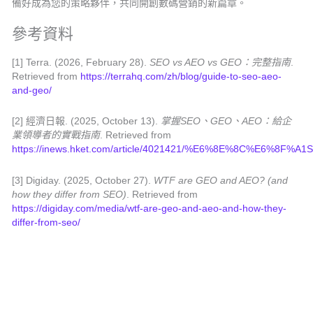
備好成為您的策略夥伴，共同開創數碼營銷的新篇章。
參考資料
[1] Terra. (2026, February 28).
SEO vs AEO vs GEO：完整指南
.
Retrieved from
https://terrahq.com/zh/blog/guide-to-seo-aeo-
and-geo/
[2] 經濟日報. (2025, October 13).
掌握SEO、GEO、AEO：給企
業領導者的實戰指南
. Retrieved from
https://inews.hket.com/article/4021421/%E6%8E%8
[3] Digiday. (2025, October 27).
WTF are GEO and AEO? (and
how they differ from SEO)
. Retrieved from
https://digiday.com/media/wtf-are-geo-and-aeo-and-how-they-
differ-from-seo/