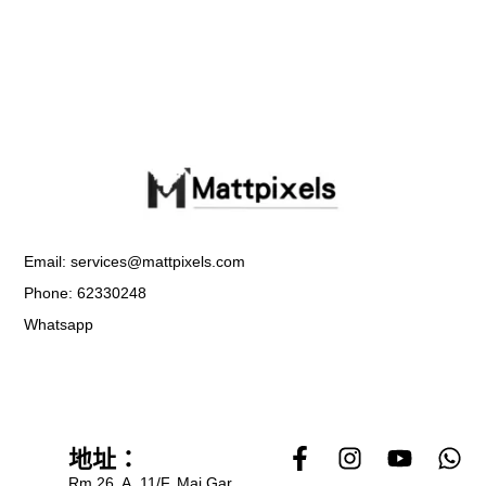
Email: services@mattpixels.com
Phone: 62330248
Whatsapp
F
I
Y
W
地址：
a
n
o
h
Rm 26, A, 11/F, Mai Gar