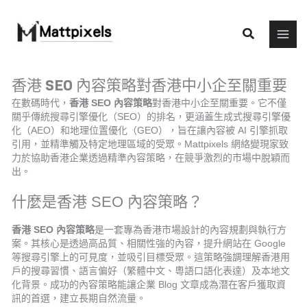
Skip
to
Search
content
香港 SEO 內容策略對香港中小企至關重要
在數碼時代，
香港 SEO 內容策略
對香港中小企至關重要。它不僅
關乎傳統搜尋引擎優化（SEO）的排名，更涵蓋生成式搜尋引擎優
化（AEO）和地理位置優化（GEO），旨在讓內容被 AI 引擎抓取
引用，並精準觸及特定地理區域的受眾。Mattpixels 網絡變現家致
力於協助香港企業透過精準內容策略，在競爭激烈的市場中脫穎而
出。
什麼是香港 SEO 內容策略？
香港 SEO 內容策略
是一套專為香港市場設計的內容規劃與執行方
案。其核心是透過高品質、相關性強的內容，提升網站在 Google
等搜尋引擎上的可見度，並吸引目標受眾。這策略強調理解香港用
戶的搜尋習慣、語言偏好（繁體中文、粵語口語化表達）及本地文
化背景。成功的內容策略能讓企業 Blog 文章成為潛在客戶獲取資
訊的首選，建立長期自然流量。